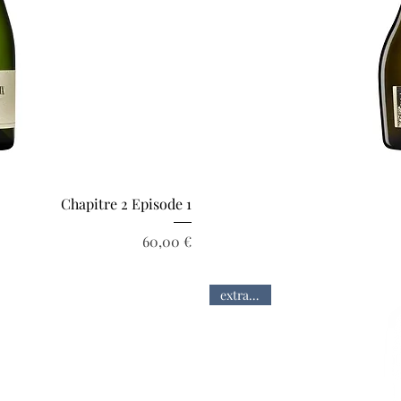
pide
Ape
Chapitre 2 Episode 1
Prix
60,00 €
extra brut