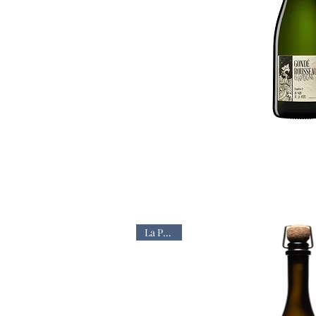
Aperçu ra
La Pépite