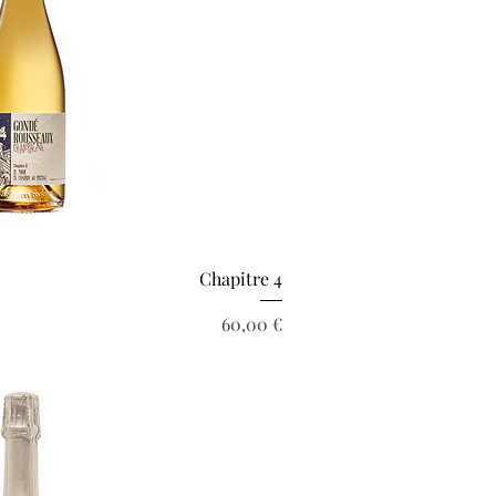
rçu rapide
Chapitre 4
Prix
60,00 €