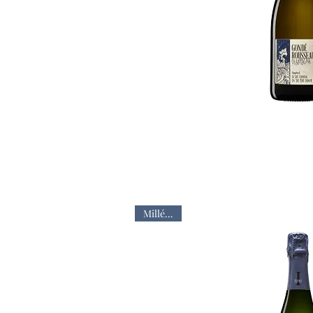
Aperçu ra
Millésime