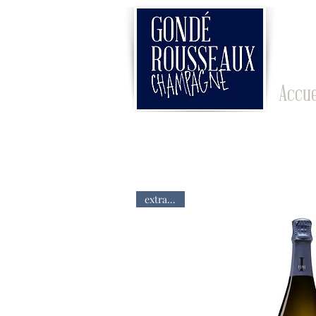
Accue
extra brut