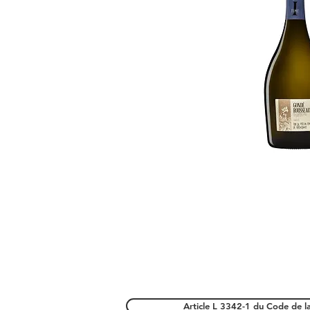
Aperçu ra
Article L 3342-1 du Code de l