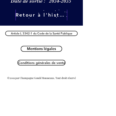
Date de sortie :
2034-2035
Retour à l'histoire
Article L 3342-1 du Code de la Santé Publique
Mentions légales
Conditions générales de vente
©2019 par Champagne Gondé Rousseaux. Tout droit réservé
Référencement Agence Fizzweb
Viticulteurs du Vignoble Champenois en Premier cru en
Appellation Champagne sur Vigne et Cépages Chardonnay Raisins
blanc, Pinot raisins Noir proche des Grand-cru et village Viticole
pratiquant des méthode traditionnelles Champenoise que la
Fermentation , la Seconde Fermentation donnant naissance a l’
Effervescence , le Pressurage du Raisin après la Vendange des Vignes
suivis de la vinification établissant l’ Aromatique de la Maisons de