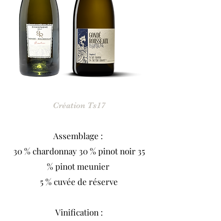
Création Ts17
Assemblage :
30 % chardonnay 30 % pinot noir 35
% pinot meunier
5 % cuvée de réserve
Vinification :