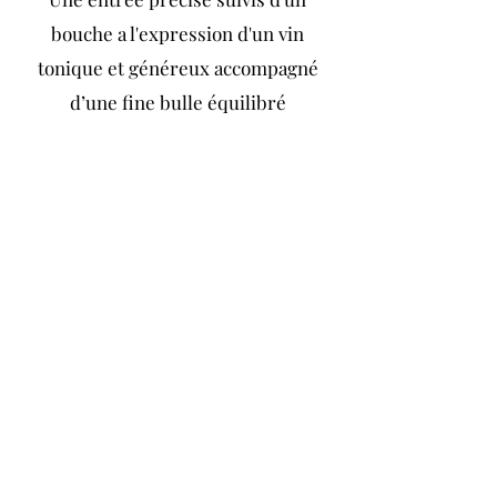
bouche a l'expression d'un vin
tonique et généreux accompagné
d’une fine bulle équilibré
Retour au chapitre
Article L 3342-1 du Code de la Santé Publique
Mentions légales
Conditions générales de vente
©2019 par Champagne Gondé Rousseaux. Tout droit réservé
Référencement Agence Fizzweb
Viticulteurs du Vignoble Champenois en Premier cru en
Appellation Champagne sur Vigne et Cépages Chardonnay Raisins